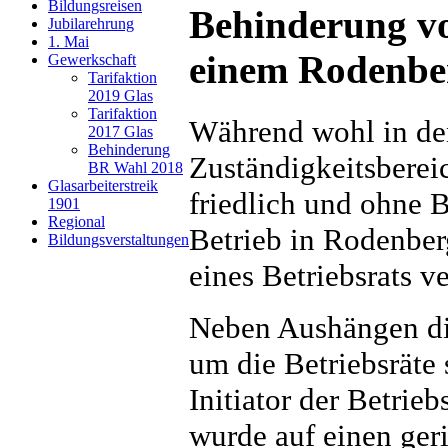
Bildungsreisen
Behinderung vo
Jubilarehrung
1. Mai
einem Rodenber
Gewerkschaft
Tarifaktion
2019 Glas
Tarifaktion
Während wohl in de
2017 Glas
Behinderung
Zuständigkeitsberei
BR Wahl 2018
Glasarbeiterstreik
friedlich und ohne 
1901
Regional
Betrieb in Rodenber
Bildungsverstaltungen
eines Betriebsrats v
Neben Aushängen di
um die Betriebsräte
Initiator der Betrieb
wurde auf einen geri